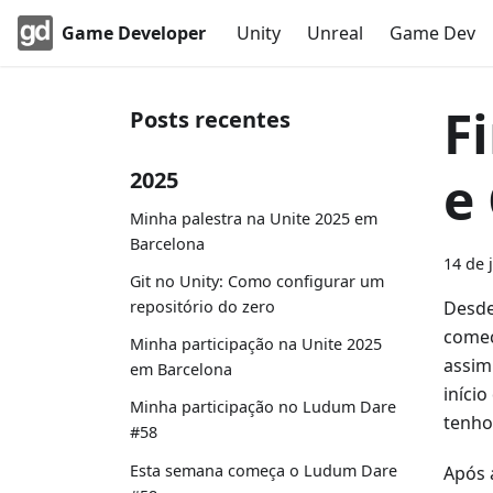
Game Developer
Unity
Unreal
Game Dev
F
Posts recentes
e
2025
Minha palestra na Unite 2025 em
Barcelona
14 de 
Git no Unity: Como configurar um
repositório do zero
Desd
comec
Minha participação na Unite 2025
assim
em Barcelona
iníci
Minha participação no Ludum Dare
tenho
#58
Esta semana começa o Ludum Dare
Após 