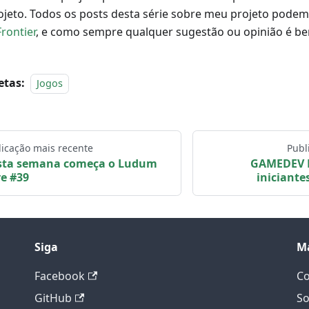
ojeto. Todos os posts desta série sobre meu projeto podem 
Frontier
, e como sempre qualquer sugestão ou opinião é be
etas:
Jogos
licação mais recente
Publ
sta semana começa o Ludum
GAMEDEV B
e #39
iniciant
Siga
M
Facebook
Co
GitHub
So