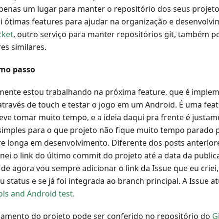
penas um lugar para manter o repositório dos seus projet
i ótimas features para ajudar na organização e desenvolvi
cket
, outro serviço para manter repositórios git, também 
es similares.
mo passo
mente estou trabalhando na próxima feature, que é implem
através de touch e testar o jogo em um Android. É uma fea
eve tomar muito tempo, e a ideia daqui pra frente é justam
simples para o que projeto não fique muito tempo parado 
re longa em desenvolvimento. Diferente dos posts anterior
onei o link do último commit do projeto até a data da public
 de agora vou sempre adicionar o link da Issue que eu criei,
u status e se já foi integrada ao branch principal. A Issue a
ols and Android test
.
amento do projeto pode ser conferido no repositório do
G