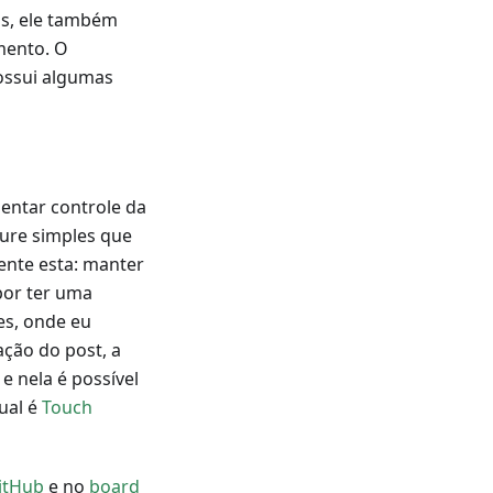
os, ele também
mento. O
possui algumas
entar controle da
ture simples que
ente esta: manter
por ter uma
es, onde eu
ação do post, a
 e nela é possível
tual é
Touch
itHub
e no
board