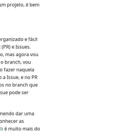
um projeto, é bem
rganizado e fácil
(PR) e Issues.
to, mas agora vou
 o branch, vou
ro fazer naquela
a Issue, e no PR
dos no branch que
ssue pode ser
comendo dar uma
onhecer as
ub
é muito mais do