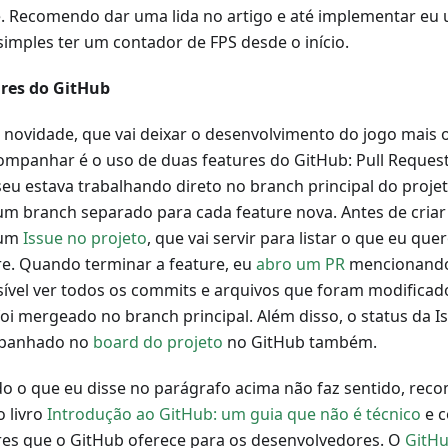
. Recomendo dar uma lida no artigo e até implementar eu 
 simples ter um contador de FPS desde o início.
res do GitHub
 novidade, que vai deixar o desenvolvimento do jogo mais o
ompanhar é o uso de duas features do GitHub: Pull Request 
seu estava trabalhando direto no branch principal do proje
 um branch separado para cada feature nova. Antes de criar
 um
Issue no projeto
, que vai servir para listar o que eu que
re. Quando terminar a feature, eu
abro um PR
mencionando 
sível ver todos os commits e arquivos que foram modifica
foi mergeado no branch principal. Além disso, o status da I
panhado no
board do projeto
no GitHub também.
do o que eu disse no parágrafo acima não faz sentido, re
o livro
Introdução ao GitHub: um guia que não é técnico
e c
res que o GitHub oferece para os desenvolvedores. O
GitH