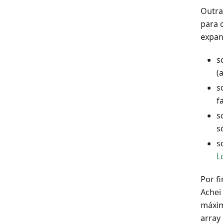
Outra
para 
expan
s
(
s
f
s
s
s
L
Por f
Achei
máxim
array