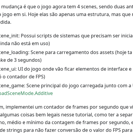
 mudança é que o jogo agora tem 4 scenes, sendo duas ant
o jogo em si. Hoje elas são apenas uma estrutura, mas que 
dida.
cene_init: Possui scripts de sistemas que precisam ser inic
ainda não está em uso)
cene_loading: Scene para carregamento dos assets (hoje t
ake de 3 segundos)
cene_ui: UI do jogo onde vão ficar elementos de interface 
ó o contador de FPS)
cene_game: Scene principal do jogo carregada junto com a
oadSceneMode.Additive
im, implementei um contador de frames por segundo que v
 algumas coisas bem legais nesse tutorial, como ter a separ
o, médio e mínimo da contagem de frames por segundo, 
 de strings para não fazer conversão de o valor do FPS para