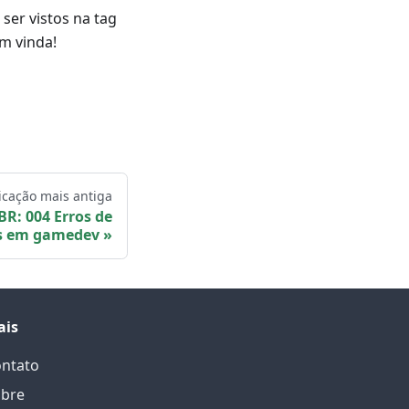
ser vistos na tag
m vinda!
icação mais antiga
R: 004 Erros de
es em gamedev
ais
ntato
bre