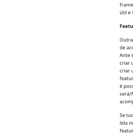
frame
útil e
Featu
Outra
de ac
Ante 
criar
criar
featu
é pos
será/
acom
Se tu
lida n
featu