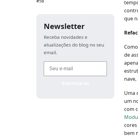
#58
tempo
contr
que n
Newsletter
Refac
Receba novidades e
atualizações do blog no seu
Como 
email.
de ass
apena
estru
nave,
Inscreva-se
Uma d
um no
com c
Modul
cores
bem m