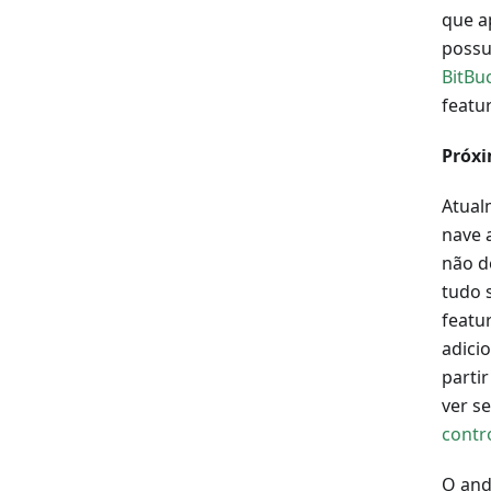
que a
possu
BitBu
featur
Próxi
Atual
nave 
não d
tudo 
featu
adici
partir
ver se
contr
O and