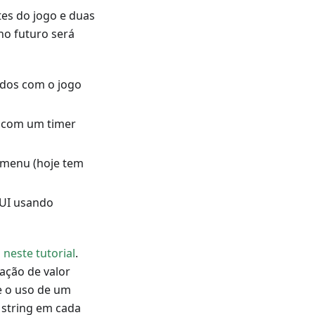
es do jogo e duas
no futuro será
iados com o jogo
a com um timer
e menu (hoje tem
 UI usando
i
neste tutorial
.
ação de valor
e o uso de um
 string em cada