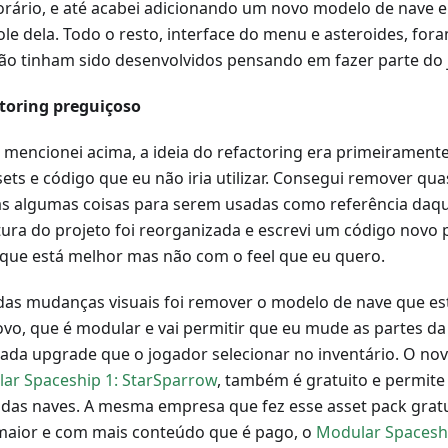
rário, e até acabei adicionando um novo modelo de nave e
ole dela. Todo o resto, interface do menu e asteroides, fo
ão tinham sido desenvolvidos pensando em fazer parte do j
toring preguiçoso
mencionei acima, a ideia do refactoring era primeiramente
ets e código que eu não iria utilizar. Consegui remover qua
s algumas coisas para serem usadas como referência daqui
tura do projeto foi reorganizada e escrevi um código novo 
 que está melhor mas não com o feel que eu quero.
as mudanças visuais foi remover o modelo de nave que es
vo, que é modular e vai permitir que eu mude as partes da
ada upgrade que o jogador selecionar no inventário. O nov
ar Spaceship 1: StarSparrow
, também é gratuito e permite
 das naves. A mesma empresa que fez esse asset pack grat
aior e com mais conteúdo que é pago, o
Modular Spaceshi