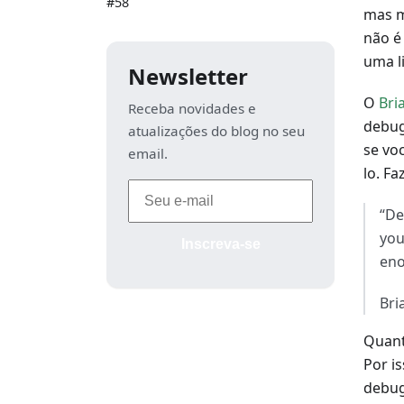
#58
mas m
não é
uma l
Newsletter
O
Bri
Receba novidades e
debug
atualizações do blog no seu
se vo
email.
lo. Fa
“De
you
Inscreva-se
eno
Bri
Quant
Por i
debug