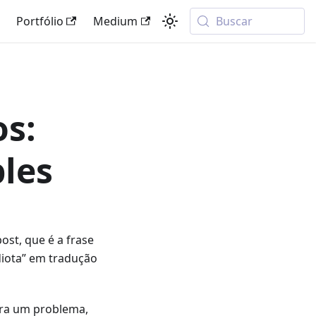
Portfólio
Medium
Buscar
s:
les
ost, que é a frase
diota” em tradução
ara um problema,