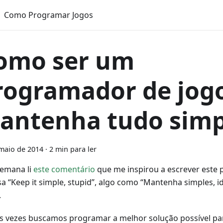
Como Programar Jogos
omo ser um
rogramador de jogo
antenha tudo simp
maio de 2014
·
2 min para ler
semana li
este comentário
que me inspirou a escrever este p
a “Keep it simple, stupid”, algo como “Mantenha simples, i
.
s vezes buscamos programar a melhor solução possível p