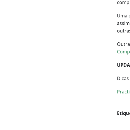
compl
Uma d
assim
outra
Outra
Comp
UPDA
Dicas 
Pract
Etiqu