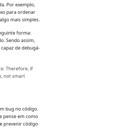
a. Por exemplo,
xo para ordenar
algo mais simples.
seguinte forma:
o. Sendo assim,
á capaz de debugá-
e. Therefore, if
n, not smart
um bug no código.
re pense em como
e prevenir código