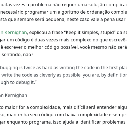
uitas vezes o problema não requer uma solução complicad
 necessário programar um algoritmo de ordenação comple
ista que sempre será pequena, neste caso vale a pena usar 
an Kernighan
, explicou a frase “Keep it simples, stupid” da 
ar um código é duas vezes mais complexo do que escrevê-l
cê escrever o melhor código possível, você mesmo não ser
z sentindo, não?
bugging is twice as hard as writing the code in the first plac
 write the code as cleverly as possible, you are, by definitio
ugh to debug it.”
an Kernighan
o maior for a complexidade, mais difícil será entender alg
sso, mantenha seu código com baixa complexidade e semp
ar enquanto programa, isso ajuda a identificar problemas 